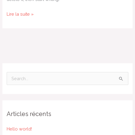
Lire la suite »
R
e
c
h
Articles récents
e
r
Hello world!
c