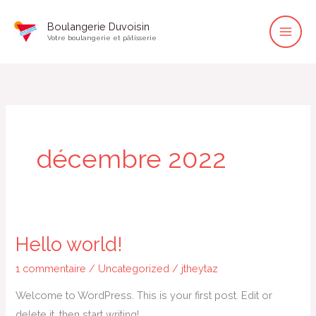
Aller
Boulangerie Duvoisin
au
Votre boulangerie et pâtisserie
contenu
décembre 2022
Hello world!
Hello
world!
1 commentaire
/
Uncategorized
/
jtheytaz
Welcome to WordPress. This is your first post. Edit or
delete it, then start writing!