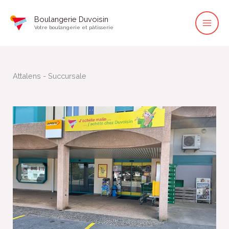
Aller
Boulangerie Duvoisin
au
Votre boulangerie et pâtisserie
contenu
Attalens - Succursale