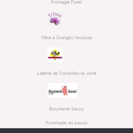
Fromagie Forel
Tithai à Granges Veveyse
Laiterie de Corcelles-le Jorat
Boucherie Savoy
Pommade du soucis